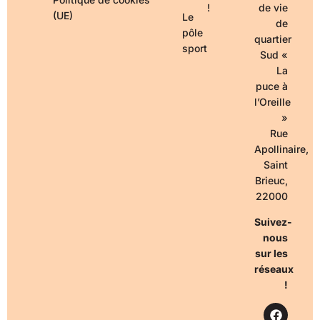
!
de vie
(UE)
Le
de
pôle
quartier
sport
Sud «
La
puce à
l’Oreille
»
Rue
Apollinaire,
Saint
Brieuc,
22000
Suivez-
nous
sur les
réseaux
!