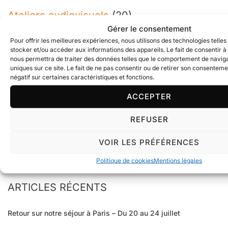
Ateliers audiovisuels
(20)
Gérer le consentement
Cinéma
(107)
Pour offrir les meilleures expériences, nous utilisons des technologies telle
stocker et/ou accéder aux informations des appareils. Le fait de consentir à
Culture
(4)
nous permettra de traiter des données telles que le comportement de naviga
uniques sur ce site. Le fait de ne pas consentir ou de retirer son consenteme
Football
(43)
négatif sur certaines caractéristiques et fonctions.
Infos générales
(216)
ACCEPTER
Jeunesse
(115)
REFUSER
Photos
(5)
VOIR LES PRÉFÉRENCES
Politique de cookies
Mentions légales
ARTICLES RÉCENTS
Retour sur notre séjour à Paris – Du 20 au 24 juillet