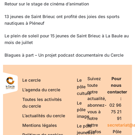
Retour sur le stage de cinéma d’animation
13 jeunes de Saint Brieuc ont profité des joies des sports
nautiques à Pléneuf
Le plein de soleil pour 15 jeunes de Saint Brieuc à La Baule au
mois de juillet
Blagues à part – Un projet podcast documentaire du Cercle
Suivez
Pour
Le cercle
Le
toute
nous
pôle
L’agenda du cercle
notre
contacter
culture
actualité,
:
Toutes les activités
Le
abonnez-
02 96
du cercle
pôle
vous à
75 21
L’actualités du cercle
image
notre
91
lettre
secretariat@a
Mentions légales
Le pôle
d’infos
Pôle
jeunesse
Politique de cookies