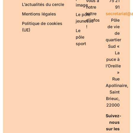
vous à
75 21
L’actualités du cercle
image
notre
91
lettre
secretariat@a
Mentions légales
Le pôle
d’infos
Pôle
jeunesse
Politique de cookies
!
de vie
(UE)
Le
de
pôle
quartier
sport
Sud «
La
puce à
l’Oreille
»
Rue
Apollinaire,
Saint
Brieuc,
22000
Suivez-
nous
sur les