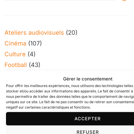
Ateliers audiovisuels
(20)
Cinéma
(107)
Culture
(4)
Football
(43)
Infos générales
(216)
Gérer le consentement
Jeunesse
(115)
Pour offrir les meilleures expériences, nous utilisons des technologies telle
stocker et/ou accéder aux informations des appareils. Le fait de consentir à
Photos
(5)
nous permettra de traiter des données telles que le comportement de naviga
uniques sur ce site. Le fait de ne pas consentir ou de retirer son consenteme
négatif sur certaines caractéristiques et fonctions.
ACCEPTER
REFUSER
ARTICLES RÉCENTS