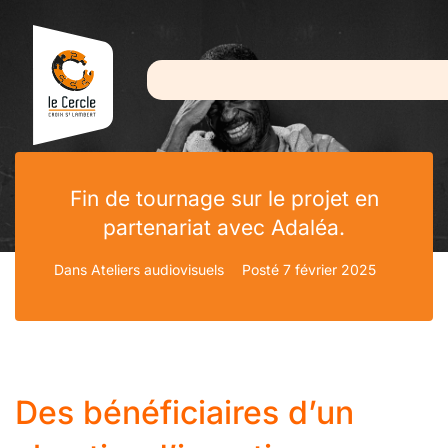
Fin de tournage sur le projet en
partenariat avec Adaléa.
Dans
Ateliers audiovisuels
Posté
7 février 2025
Des bénéficiaires d’un