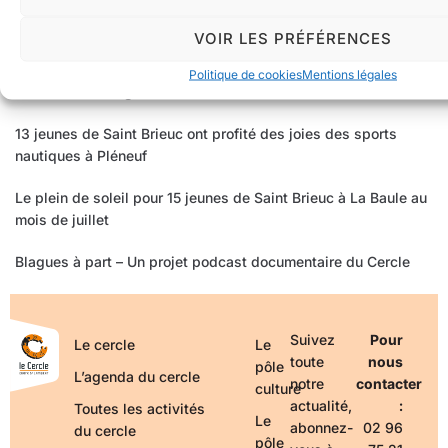
VOIR LES PRÉFÉRENCES
Retour sur notre séjour à Paris – Du 20 au 24 juillet
Politique de cookies
Mentions légales
Retour sur le stage de cinéma d’animation
13 jeunes de Saint Brieuc ont profité des joies des sports
nautiques à Pléneuf
Le plein de soleil pour 15 jeunes de Saint Brieuc à La Baule au
mois de juillet
Blagues à part – Un projet podcast documentaire du Cercle
Suivez
Pour
Le cercle
Le
toute
nous
pôle
L’agenda du cercle
notre
contacter
culture
actualité,
:
Toutes les activités
Le
abonnez-
02 96
du cercle
pôle