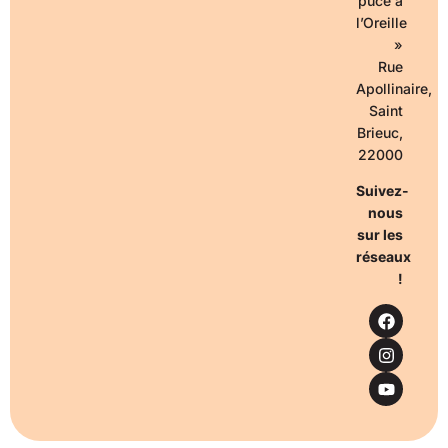
puce à
l’Oreille
»
Rue
Apollinaire,
Saint
Brieuc,
22000
Suivez-
nous
sur les
réseaux
!