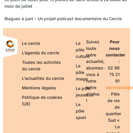
mois de juillet
Blagues à part – Un projet podcast documentaire du Cercle
Suivez
Pour
Le cercle
Le
toute
nous
pôle
L’agenda du cercle
notre
contacter
culture
actualité,
:
Toutes les activités
Le
abonnez-
02 96
du cercle
pôle
vous à
75 21
L’actualités du cercle
image
notre
91
lettre
secretariat@a
Mentions légales
Le pôle
d’infos
Pôle
jeunesse
Politique de cookies
!
de vie
(UE)
Le
de
pôle
quartier
sport
Sud «
La