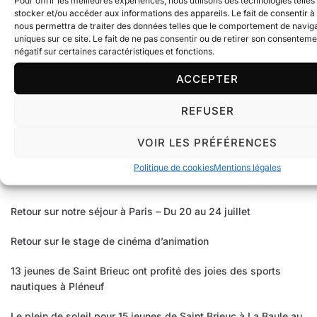
Pour offrir les meilleures expériences, nous utilisons des technologies telle
Football
(43)
stocker et/ou accéder aux informations des appareils. Le fait de consentir à
nous permettra de traiter des données telles que le comportement de naviga
Infos générales
(216)
uniques sur ce site. Le fait de ne pas consentir ou de retirer son consenteme
négatif sur certaines caractéristiques et fonctions.
Jeunesse
(115)
ACCEPTER
Photos
(5)
REFUSER
VOIR LES PRÉFÉRENCES
Politique de cookies
Mentions légales
ARTICLES RÉCENTS
Retour sur notre séjour à Paris – Du 20 au 24 juillet
Retour sur le stage de cinéma d’animation
13 jeunes de Saint Brieuc ont profité des joies des sports
nautiques à Pléneuf
Le plein de soleil pour 15 jeunes de Saint Brieuc à La Baule au