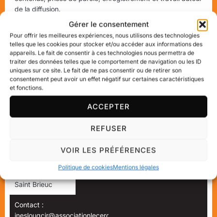
de la diffusion.
Gérer le consentement
Cette
soirée
sera l’occasion de valoriser leur
Pour offrir les meilleures expériences, nous utilisons des technologies
investissement, leur expression et les compétences
telles que les cookies pour stocker et/ou accéder aux informations des
développées tout au long du projet. Une écoute collective
appareils. Le fait de consentir à ces technologies nous permettra de
sera proposée, suivie d’un temps d’échange avec les
traiter des données telles que le comportement de navigation ou les ID
participants, avant un moment convivial.
uniques sur ce site. Le fait de ne pas consentir ou de retirer son
consentement peut avoir un effet négatif sur certaines caractéristiques
Nous serions ravis de pouvoir vous accueillir afin de
et fonctions.
partager et mettre en lumière cette réalisation portée par
ACCEPTER
les jeunes.
Pour toute information complémentaire, nous restons
REFUSER
disponibles.
VOIR LES PRÉFÉRENCES
Le Cercle, La
Durée : soirée
Tarif : gratuit
Politique de cookies
Mentions légales
puce à l'oreille à
Saint Brieuc
Contact :
ineslouqcir@associationlecercle.fr