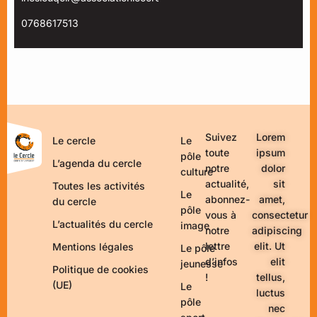
0768617513
Suivez
Lorem
Le cercle
Le
toute
ipsum
pôle
L’agenda du cercle
notre
dolor
culture
actualité,
sit
Toutes les activités
Le
abonnez-
amet,
du cercle
pôle
vous à
consectetur
L’actualités du cercle
image
notre
adipiscing
lettre
elit. Ut
Mentions légales
Le pôle
d’infos
elit
jeunesse
Politique de cookies
!
tellus,
(UE)
Le
luctus
pôle
nec