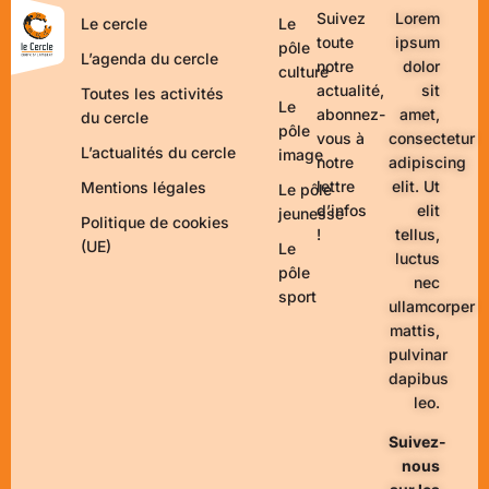
Suivez
Lorem
Le cercle
Le
toute
ipsum
pôle
L’agenda du cercle
notre
dolor
culture
actualité,
sit
Toutes les activités
Le
abonnez-
amet,
du cercle
pôle
vous à
consectetur
L’actualités du cercle
image
notre
adipiscing
lettre
elit. Ut
Mentions légales
Le pôle
d’infos
elit
jeunesse
Politique de cookies
!
tellus,
(UE)
Le
luctus
pôle
nec
sport
ullamcorper
mattis,
pulvinar
dapibus
leo.
Suivez-
nous